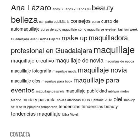
Ana Lázaro
beauty
años 60
años 70
años 80
belleza
consejos
curso de
campaña publicitaria
curso
automaquillaje
curso de auto maquillaje
cómo maquillarse
eyeliner
fashion week
maquilladora
make up
Guadalajara
Juan Carlos Pajares
maquillaje
profesional en Guadalajara
maquillaje de novia
maquillaje creativo
maquillaje de época
maquillaje novia
maquillaje fotografía
maquillaje moda
maquillaje para
maquillaje ojos
maquillaje para book
eventos
maquillaje publicidad
maquillaje pasarela
mbfwm
metro
piel
moda y pasarela
ojos
Madrid
novias atrevidas
Pantone 2018
smokey
tendencias
tendencias beauty
ss19
ss19 jcpajares
temporada
tendencias maquillaje
Ultra Violet
CONTACTA