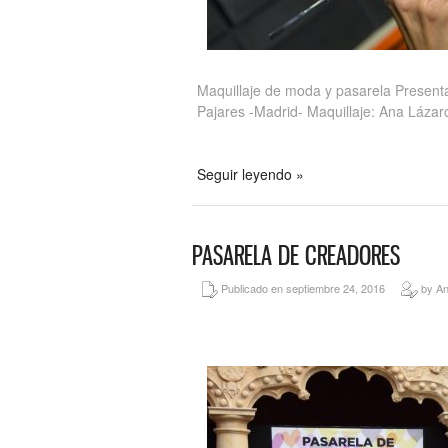
Maquillaje de moda y pasarela Presen
Pajares -Madrid- Maquillaje: Ana Láza
Seguir leyendo »
PASARELA DE CREADORES
Publicado en septiembre 24, 2016
by An