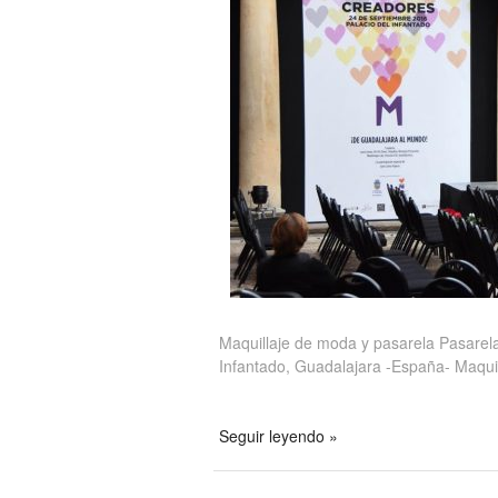
Maquillaje de moda y pasarela Pasarel
Infantado, Guadalajara -España- Maquil
Seguir leyendo »