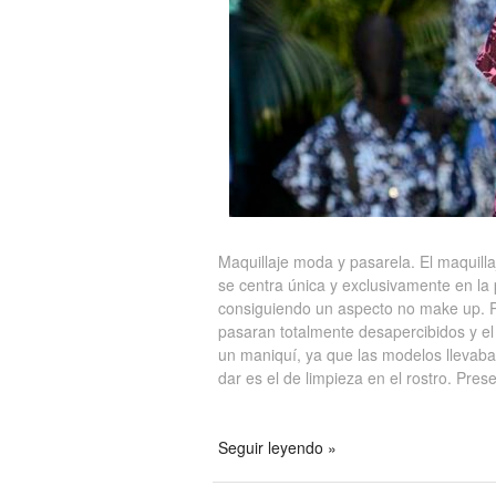
Maquillaje moda y pasarela. El maquilla
se centra única y exclusivamente en la p
consiguiendo un aspecto no make up. Par
pasaran totalmente desapercibidos y el 
un maniquí, ya que las modelos llevaban
dar es el de limpieza en el rostro. Pr
Seguir leyendo »