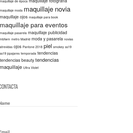
maquillaje fotografía
maquillaje de época
maquillaje novia
maquillaje moda
maquillaje ojos
maquillaje para book
maquillaje para eventos
maquillaje publicidad
maquillaje pasarela
moda y pasarela
mbfwm
metro Madrid
novias
piel
ojos
atrevidas
Pantone 2018
smokey
ss19
tendencias
ss19 jcpajares
temporada
tendencias
tendencias beauty
maquillaje
Ultra Violet
CONTACTA
Name
Email