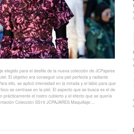
je elegido para el desfile de la nueva colección de JCPajares
iel. El objetivo era conseguir una piel perfecta y radiante
a ello, se aplicó intensidad en la mirada y el labio para que
foco se centrase en la piel. El aspecto que se busca es el de
 prácticamente el rostro cubierto y el efecto que se quería
esentación Colección SS19 JCPAJARES Maquillaje:...