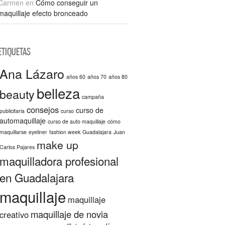
Carmen
en
Cómo conseguir un
maquillaje efecto bronceado
ETIQUETAS
Ana Lázaro
años 60
años 70
años 80
belleza
beauty
campaña
consejos
curso de
publicitaria
curso
automaquillaje
curso de auto maquillaje
cómo
maquillarse
eyeliner
fashion week
Guadalajara
Juan
make up
Carlos Pajares
maquilladora profesional
en Guadalajara
maquillaje
maquillaje
maquillaje de novia
creativo