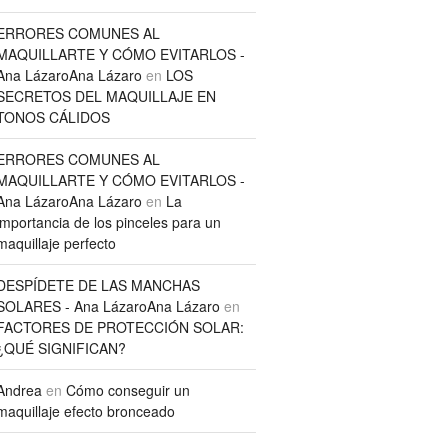
ERRORES COMUNES AL
MAQUILLARTE Y CÓMO EVITARLOS -
Ana LázaroAna Lázaro
en
LOS
SECRETOS DEL MAQUILLAJE EN
TONOS CÁLIDOS
ERRORES COMUNES AL
MAQUILLARTE Y CÓMO EVITARLOS -
Ana LázaroAna Lázaro
en
La
importancia de los pinceles para un
maquillaje perfecto
DESPÍDETE DE LAS MANCHAS
SOLARES - Ana LázaroAna Lázaro
en
FACTORES DE PROTECCIÓN SOLAR:
¿QUÉ SIGNIFICAN?
Andrea
en
Cómo conseguir un
maquillaje efecto bronceado