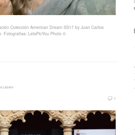
tación Colección American Dream SS17 by Juan Carlos
ro. Fotografías: LetsPicYou Photo ©
a Lázaro
1