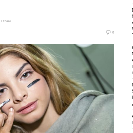
 Lázaro
0