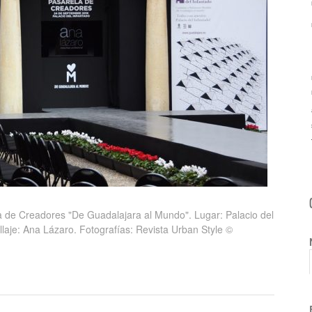
a de Creadores "De Guadalajara al Mundo". Lugar: Palacio del
laje: Ana Lázaro. Fotografías: Revista Urban Style ©