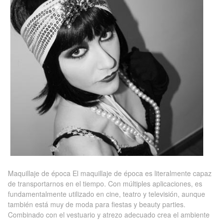
Maquillaje de época El maquillaje de época es literalmente capaz
de transportarnos en el tiempo. Con múltiples aplicaciones, es
fundamentalmente utilizado en cine, teatro y televisión, aunque
también está muy de moda para fiestas y beauty parties.
Combinado con el vestuario y atrezo adecuado crea el ambiente