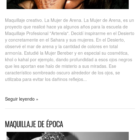
Maquillaje creativo. La Mujer de Arena. La Mujer de Arena, es un
proyecto que realicé hace ya algunos años para la escuela de
Maquillaje Profesional "Arterela". Decidí inspirarme en el Desierto
y concretamente en el Sahara y sus mujeres. En el Desierto,
observé el mar de arena y la cantidad de colores en total
armonía. Estudié la Mujer Bereber y en especial su cosmética,
khol o kahal por ejemplo, dando profundidad a esos ojos negros
que les aportan ese halo de misterio a sus miradas. Ese
característico sombreado oscuro alrededor de los ojos, se
utilizaba para evitar los dañinos reflejos...
Seguir leyendo »
MAQUILLAJE DE ÉPOCA