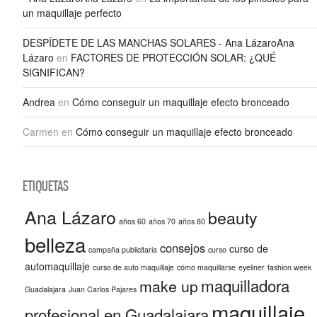
un maquillaje perfecto
DESPÍDETE DE LAS MANCHAS SOLARES - Ana LázaroAna
Lázaro
en
FACTORES DE PROTECCIÓN SOLAR: ¿QUÉ
SIGNIFICAN?
Andrea
en
Cómo conseguir un maquillaje efecto bronceado
Carmen
en
Cómo conseguir un maquillaje efecto bronceado
ETIQUETAS
Ana Lázaro
beauty
años 60
años 70
años 80
belleza
consejos
curso de
campaña publicitaria
curso
automaquillaje
curso de auto maquillaje
cómo maquillarse
eyeliner
fashion week
maquilladora
make up
Guadalajara
Juan Carlos Pajares
maquillaje
profesional en Guadalajara