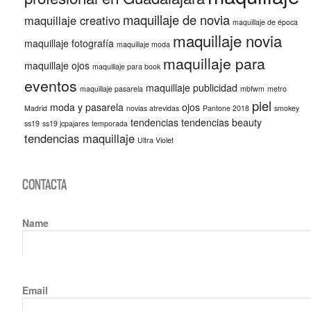
maquillaje de novia
maquillaje creativo
maquillaje de época
maquillaje novia
maquillaje fotografía
maquillaje moda
maquillaje para
maquillaje ojos
maquillaje para book
eventos
maquillaje publicidad
maquillaje pasarela
mbfwm
metro
piel
moda y pasarela
ojos
Madrid
novias atrevidas
Pantone 2018
smokey
tendencias
tendencias beauty
ss19
ss19 jcpajares
temporada
tendencias maquillaje
Ultra Violet
CONTACTA
Name
Email