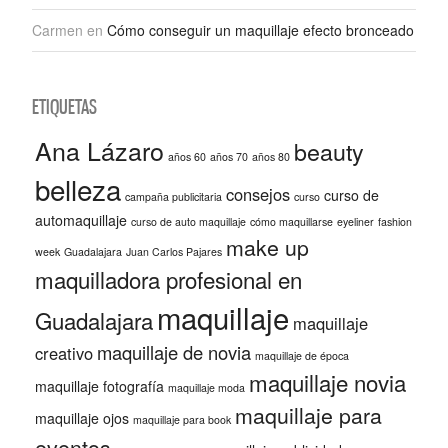
Carmen
en
Cómo conseguir un maquillaje efecto bronceado
ETIQUETAS
Ana Lázaro
beauty
años 60
años 70
años 80
belleza
consejos
curso de
campaña publicitaria
curso
automaquillaje
curso de auto maquillaje
cómo maquillarse
eyeliner
fashion
make up
week
Guadalajara
Juan Carlos Pajares
maquilladora profesional en
maquillaje
Guadalajara
maquillaje
maquillaje de novia
creativo
maquillaje de época
maquillaje novia
maquillaje fotografía
maquillaje moda
maquillaje para
maquillaje ojos
maquillaje para book
eventos