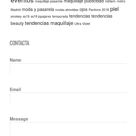
maquillaje publicidad
maquillaje pasarela
mbfwm
metro
piel
moda y pasarela
ojos
Madrid
novias atrevidas
Pantone 2018
tendencias
tendencias
smokey
ss19
ss19 jcpajares
temporada
tendencias maquillaje
beauty
Ultra Violet
CONTACTA
Name
Email
Message