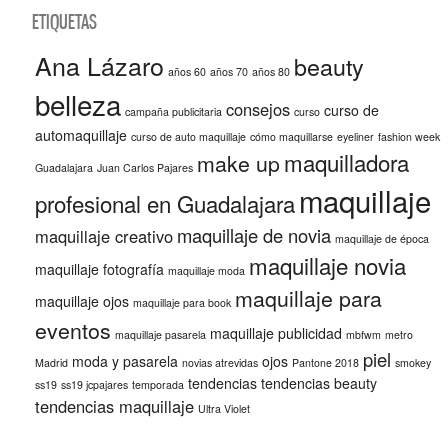
ETIQUETAS
Ana Lázaro
beauty
años 60
años 70
años 80
belleza
consejos
curso de
campaña publicitaria
curso
automaquillaje
curso de auto maquillaje
cómo maquillarse
eyeliner
fashion week
maquilladora
make up
Guadalajara
Juan Carlos Pajares
maquillaje
profesional en Guadalajara
maquillaje de novia
maquillaje creativo
maquillaje de época
maquillaje novia
maquillaje fotografía
maquillaje moda
maquillaje para
maquillaje ojos
maquillaje para book
eventos
maquillaje publicidad
maquillaje pasarela
mbfwm
metro
piel
moda y pasarela
ojos
Madrid
novias atrevidas
Pantone 2018
smokey
tendencias
tendencias beauty
ss19
ss19 jcpajares
temporada
tendencias maquillaje
Ultra Violet