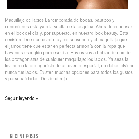
Maquillaje de labios La temporada de bodas, bautizos y
comuniones está ya a la vuelta de la esquina. Ahora toca pensar
en el look del día y, por supuesto, en nuestro look beauty. Esta
decisión tiene que estar muy consensuada y el maquillaje que
elijamos tiene que estar en perfecta armonía con la ropa que
hayamos escogido para ese día. Hoy os voy a hablar de uno de
los protagonistas de cualquier maquillaje: los labios. Ya seas la
invitada o la protagonista de un evento especial, no debes olvidar
nunca tus labios. Existen muchas opciones para todos los gustos
y personalidades. Desde el rojo...
Seguir leyendo »
RECENT POSTS